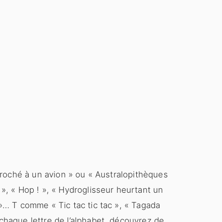
croché à un avion » ou « Australopithèques
, « Hop ! », « Hydroglisseur heurtant un
… T comme « Tic tac tic tac », « Tagada
haque lettre de l’alphabet, découvrez de