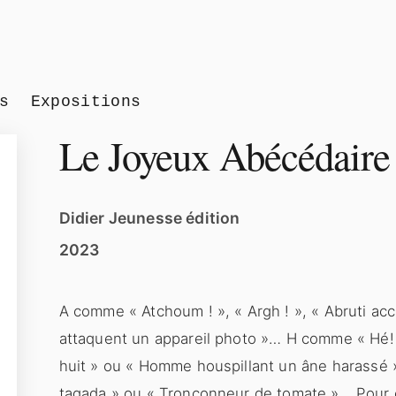
s
Expositions
Le Joyeux Abécédaire
Didier Jeunesse édition
2023
A comme « Atchoum ! », « Argh ! », « Abruti ac
attaquent un appareil photo »… H comme « Hé! »
huit » ou « Homme houspillant un âne harassé »
tagada » ou « Tronçonneur de tomate »… Pour c